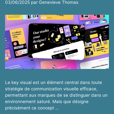
03/06/2025
par
Genevieve Thomas
Le key visual est un élément central dans toute
stratégie de communication visuelle efficace,
permettant aux marques de se distinguer dans un
environnement saturé. Mais que désigne
précisément ce concept …